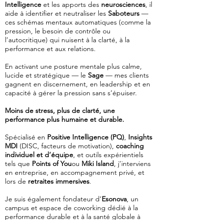
Intelligence
et les apports des
neurosciences
, il
aide à identifier et neutraliser les
Saboteurs
—
ces schémas mentaux automatiques (comme la
pression, le besoin de contrôle ou
l’autocritique) qui nuisent à la clarté, à la
performance et aux relations.
En activant une posture mentale plus calme,
lucide et stratégique — le
Sage
— mes clients
gagnent en discernement, en leadership et en
capacité à gérer la pression sans s’épuiser.
Moins de stress, plus de clarté, une
performance plus humaine et durable.
Spécialisé en
Positive Intelligence (PQ)
,
Insights
MDI
(DISC, facteurs de motivation),
coaching
individuel et d’équipe
, et outils expérientiels
tels que
Points of You
ou
Miki Island
, j’interviens
en entreprise, en accompagnement privé, et
lors de
retraites immersives
.
Je suis également fondateur d’
Esonova
, un
campus et espace de coworking dédié à la
performance durable et à la santé globale à