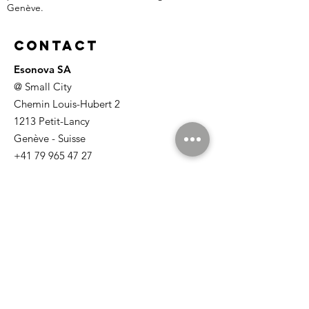
Genève.
Contact
Esonova SA
@ Small City
Chemin Louis-Hubert 2
1213 Petit-Lancy
Genève - Suisse
+41 79 965 47 27
Accès à Small City
aheinrichs@esonova.com