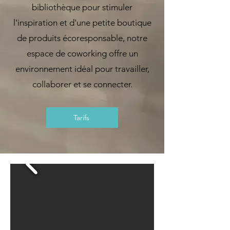
bibliothèque pour stimuler
l'inspiration et d'une petite boutique
de produits écoresponsable, notre
espace de coworking offre un
environnement idéal pour travailler,
collaborer et se connecter.
Tarifs