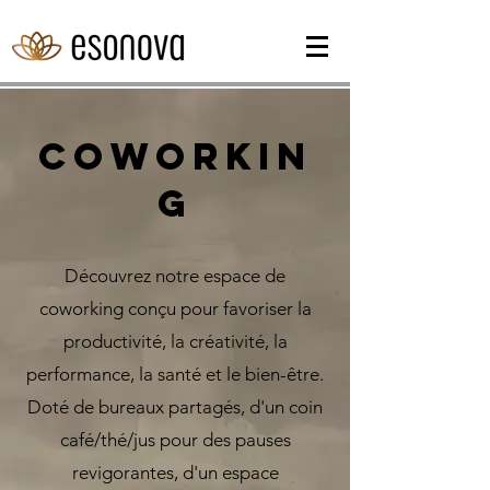
Coworkin
g
Découvrez notre espace de
coworking conçu pour favoriser la
productivité, la créativité, la
performance, la santé et le bien-être.
Doté de bureaux partagés, d'un coin
café/thé/jus pour des pauses
revigorantes, d'un espace