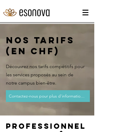
NOS Tarifs
(en CHF)
Découvrez nos tarifs compétitifs pour
les services proposés au sein de
notre campus bien-être.
Contactez-nous pour plus d'information sur les tarifs
Professionnel