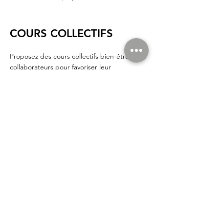
COURS COLLECTIFS
Proposez des cours collectifs bien-être à vos
collaborateurs pour favoriser leur
épanouissement personnel.
THINK-TANK
Participez à notre think-tank performance,
santé et bien-être pour explorer de
nouvelles approches et pratiques dans le
domaine de la l'équilibre et la productivité
en entreprise.