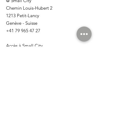
@ Small City
Chemin Louis-Hubert 2
1213 Petit-Lancy
Genève - Suisse
+41 79 965 47 27
Accès à Small City
aheinrichs@esonova.com