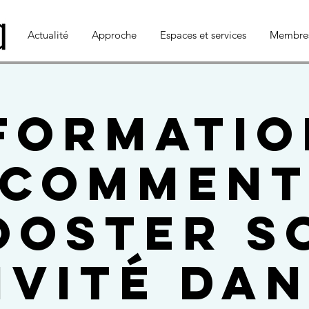
Actualité
Approche
Espaces et services
Membre
 Formatio
Commen
ooster s
ivité dan