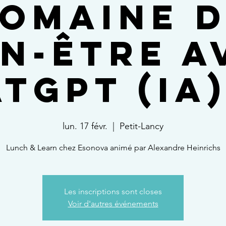
omaine 
en-être a
tGPT (IA) 
lun. 17 févr.
  |  
Petit-Lancy
Lunch & Learn chez Esonova animé par Alexandre Heinrichs
Les inscriptions sont closes
Voir d'autres événements