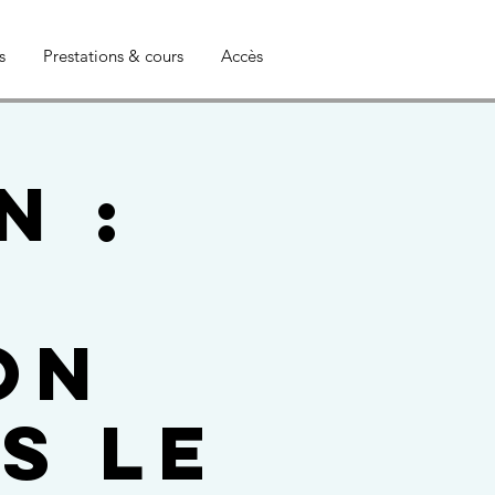
s
Prestations & cours
Accès
n :
t
on
s le