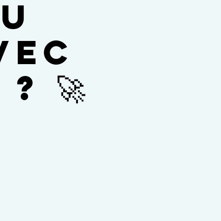
du
vec
? 🚀