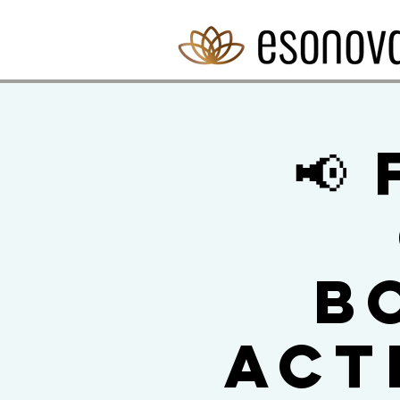
📢
b
act